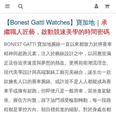
【Bonest Gatti Watches
】
寶加地 |
承
繼職人匠藝，啟動競速美學的時間密碼
BONEST GATTI 寶加地腕錶一直以來都致力於將賽車
精神與超跑元素，注入於腕錶設計之中，以回應並滿
足這份追求速度與夢想的熱血。更將前衛潮流理念、
現代美學設計與高端製錶工藝完美融合，誕生出一款
款膾炙人口的賽車腕錶。或許並不是人人都能成為賽
車手或擁有超跑，但即便只是一般房車，當坐進駕駛
座、握住方向盤，踩下油門感受輪胎轉動，每一段路
程都是掌控方向、朝目標前進的縮影。對於身處在都