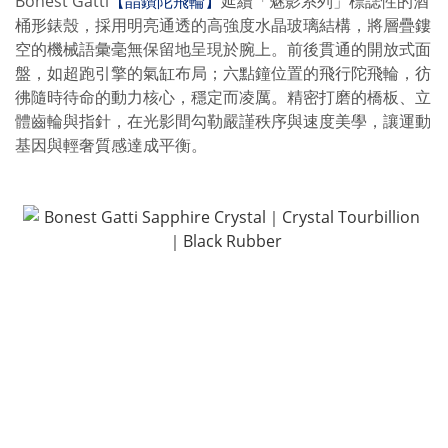
Bonest Gatti
【晶鑽陀飛輪】
延續「魅影系列」標誌性的酒
桶形錶殼，採用明亮通透的高強度水晶玻璃結構，將層疊鏤
空的機械語彙毫無保留地呈現於腕上。前後貫通的開放式面
盤，如超跑引擎的氣缸布局；六點鐘位置的飛行陀飛輪，彷
彿隨時待命的動力核心，穩定而凌厲。精密打磨的橋板、立
體齒輪與指針，在光影間勾勒嚴謹秩序與速度美學，讓運動
基因與輕奢質感達成平衡。