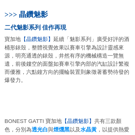
>>> 晶鑽魅影
二代魅影系列 佳作再現
寶加地
延續「魅影系列」廣受好評的酒
【晶鑽魅影】
桶形錶殼，整體視覺效果以賽車引擎為設計靈感來
源，明亮通透的錶殼，井然有序的機械構造一覽無
遺，前後鏤空的面盤如賽車引擎內部的汽缸設計繁複
而優雅，六點鐘方向的擺輪裝置則象徵著蓄勢待發的
爆發力。
寶加地
BONEST GATTI
【晶鑽魅影】
共
有三款顏
透光白
煙燻黑
水晶黃
，以提供熱愛
色，分別為
與
以及