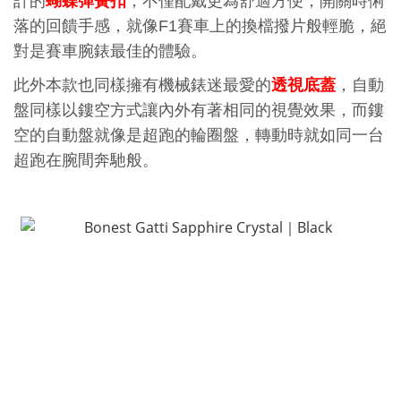
蝴蝶彈簧扣
計的
，不僅配戴更為舒適方便，開關時俐
落的回饋手感，就像
F1
賽車上的換檔撥片般輕脆，絕
對是賽車腕錶最佳的體驗。
透視底蓋
此外本款也同樣擁有機械錶迷最愛的
，自動
盤同樣以鏤空方式讓內外有著相同的視覺效果，而鏤
空的自動盤就像是超跑的輪圈盤，轉動時就如同一台
超跑在腕間奔馳般。