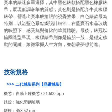
賽車的錶迷多重選擇，其中黑色錶款搭配黑色橡膠錶
帶，展現低調奢華的質感；黃色則是搭配奔牛黃橡膠
錶帶，營造出賽車般搶眼的視覺效果；白色錶款最為
特別，以湛藍色系點綴設計細節，在藍寶石水晶玻璃
的映照下，感受無與倫比的華麗體驗。
最後，錶冠以
輪圈造型呈現，橡膠錶帶則像是輪胎一般，是穩定移
動的關鍵，象徵掌握人生方向，並朝著夢想前進
。
技術規格
>>>
二代魅影系列【晶鑽魅影】
機芯：自動上鍊機芯 / 21,600 bph
錶殼：強化塑鋼玻璃
錶徑：45X 52 mm