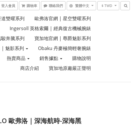
登入會員
購物車
聯絡我們
繁體中文
$ TWD
 賽道雙曜系列
歐弗洛官網 | 星空雙曜系列
Ingersoll 英格索爾 | 經典復古機械腕錶
 萬駿奔騰系列
寶加地官網 | 尊爵魅影系列
 | 魅影系列
Obaku 丹麥極簡輕奢腕錶
熱賣商品
銷售據點
購物說明
商店介紹
寶加地原廠嚴正聲明
VLO 歐弗洛｜深海航時-深海黑