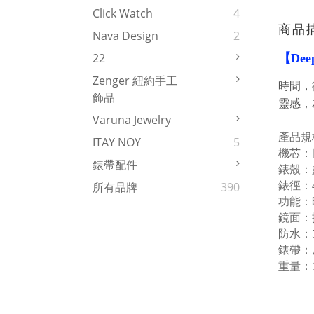
Click Watch
4
商品
Nava Design
2
22
【Deep
Zenger 紐約手工
時間，
飾品
靈感，
Varuna Jewelry
產品規
ITAY NOY
5
機芯：
錶帶配件
錶殼：
錶徑：4
所有品牌
390
功能：
鏡面：
防水：
錶帶：
重量：1