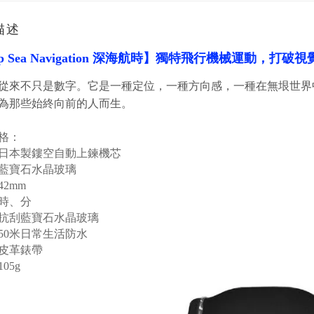
描述
 Sea Navigation
深海航時
】
獨特飛行機械運動，打破視
從來不只是數字。
它是一種定位，一種方向感，一種在無垠世界
為那些始終向前的人而生。
格：
日本製鏤空自動上鍊機芯
藍寶石水晶玻璃
2mm
時、分
抗刮藍寶石水晶玻璃
50米日常生活防水
皮革
錶帶
05g