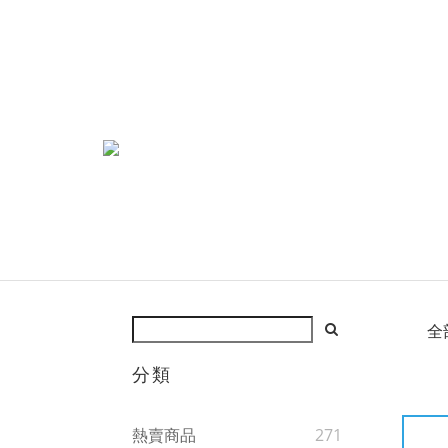
全
分類
熱賣商品
271