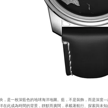
央，是一枚深藍色的地球海洋地圖。藍，不是裝飾，而是深度—
洋在此成為時間的背景，靜默而廣闊，承載著航行、探索與未知