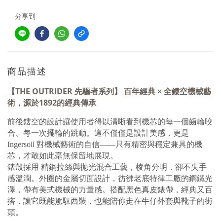
分享到
商品描述
【THE OUTRIDER 先驅者系列
】
百年經典 × 全鏤空機械藝
術，源於1892的經典傳承
前後鏤空的設計讓使用者得以清晰看到機芯的每一個齒輪咬
合、每一次擺輪的跳動。
這不僅僅是設計美感，更是
Ingersoll 對機械藝術的自信——只有精密與穩定兼具的機
芯，才敢如此毫無保留地展現。
錶殼採用 精鋼拉絲與拋光混合工藝，棱角分明，卻不失手
感溫潤。
外圈的金屬切面設計，彷彿老底特律工廠的鋼鐵光
澤，帶有美式機械的力量感。
搭配黑色真皮錶帶，經典又百
搭，讓它既能駕馭西裝，也能陪你走在牛仔外套與靴子的街
頭。