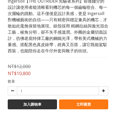
Ingersoll【THE OUTRIDER 先驅者系列】前後鏤空的
設計讓使用者能清晰看到機芯的每一個齒輪咬合、每一
次擺輪的跳動。這不僅僅是設計美感，更是 Ingersoll 
對機械藝術的自信——只有精密與穩定兼具的機芯，才
敢如此毫無保留地展現。錶殼採用 精鋼拉絲與拋光混合
工藝，棱角分明，卻不失手感溫潤。外圈的金屬切面設
計，彷彿老底特律工廠的鋼鐵光澤，帶有美式機械的力
量感。搭配黑色真皮錶帶，經典又百搭，讓它既能駕馭
西裝，也能陪你走在牛仔外套與靴子的街頭。
NT$12,000
NT$10,800
數量
加入購物車
立即購買