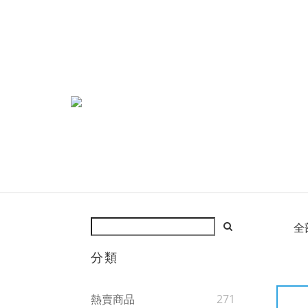
全
分類
熱賣商品
271