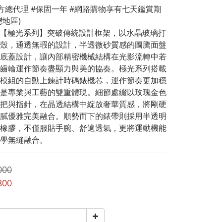
方總代理 #保固一年 #網路購物享有七天鑑賞期
地區) 
odz【極光系列】突破傳統設計框架，以水晶玻璃打
殼，通透無瑕的設計，半透微砂質感的圖騰面盤
底蓋設計，讓內部精密機械結構在光影流轉中若
齒輪運作節奏盡顯力與美的協奏。極光系列搭載
模組的自動上鍊計時碼錶機芯，運作節奏更加穩
是專業與工藝的雙重體現。細節處綴以玫瑰金色
把與指針，在晶透結構中綻放奢華質感，將剛硬
膩優雅完美融合。順勢而下的錶帶則採用半透明
橡膠，不僅服貼手腕、舒適透氣，更將運動機能
學無縫融合。
000
800