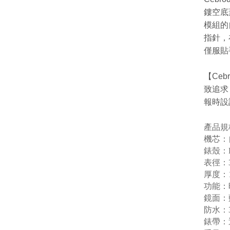
鏤空底
模組的
指針，
僅服貼
【Ce
致追求
報時設
產品規
機芯：
錶殼：
表徑：3
厚度：
功能：
鏡面：
防水：
錶帶：