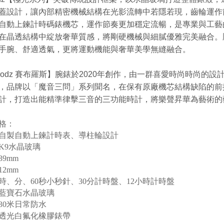
蓋設計，讓內部精密機械結構在光影流轉中若隱若現，齒輪運作
自動上鍊計時碼錶機芯，運作節奏更加穩定流暢，是專業與工藝
在晶透結構中綻放奢華質感，將剛硬機械與細膩優雅完美融合。
手腕、舒適透氣，更將運動機能與奢華美學無縫融合。
brodz 賽布羅斯】腕錶於2020年創作，由一群喜愛時尚時尚
，品牌以「魔音三問」系列聞名，在保有原廠機芯結構缺陷的前
計，打造出能精準律擊三音的三功能時計，將樂聲昇華為藝術的
格：
自製自動上鍊計時表
、導柱輪設計
K9水晶玻璃
9mm
12mm
時、分
、60秒小秒針、30分計時盤
、
12小時計時盤
藍寶石水晶玻璃
30米日常防水
透光白氟化橡膠錶帶