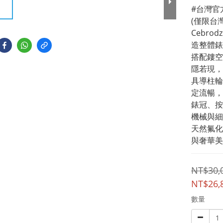
#台灣官
(僅限台灣
Cebr
造整體錶
搭配鏤空
隱若現，
具導柱輪
定流暢，
錶冠、按
機械與細
天然氟化
與奢華美
NT$30,
NT$26,
數量