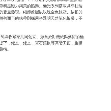
節奏盡顯力與美的協奏。極光系列搭載具導柱輪
的雙重體現。細節處綴以玫瑰金色錶冠、按把與
順勢而下的錶帶則採用半透明天然氟化橡膠，不
的設計師與收藏家共同創立。源自於對機械與藝術的極
提下，鏤空、鏤空、寶石鑲嵌等高階工藝，重構
藝術。