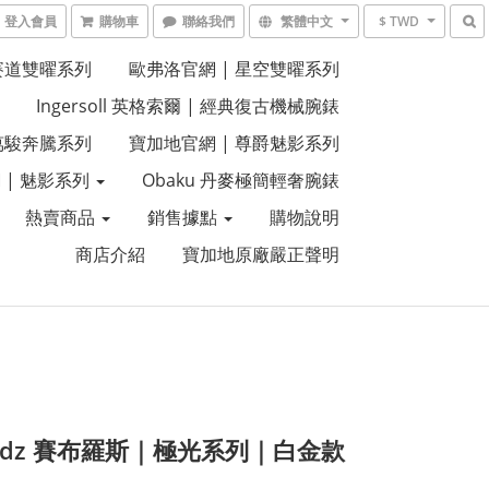
登入會員
購物車
聯絡我們
繁體中文
$ TWD
 賽道雙曜系列
歐弗洛官網 | 星空雙曜系列
Ingersoll 英格索爾 | 經典復古機械腕錶
 萬駿奔騰系列
寶加地官網 | 尊爵魅影系列
 | 魅影系列
Obaku 丹麥極簡輕奢腕錶
熱賣商品
銷售據點
購物說明
商店介紹
寶加地原廠嚴正聲明
rodz 賽布羅斯｜極光系列｜白金款