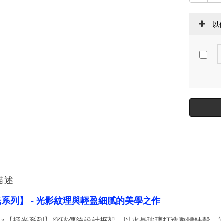
以
描述
光
系列
】
- 光影紋理與輕盈細膩的美學之作
rodz【極光系列】突破傳統設計框架，以水晶玻璃打造整體錶殼