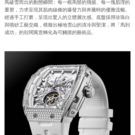
馬破雪而出的動態瞬間 :
每一根馬鬃的飛揚、每一塊
肌理的
重塑
，
力求呈現其肌肉線條的爆發力與奔騰時的優雅流暢。
經過手工打磨，呈現出驚人的立體層次感。
底盤採用珍珠白
與噴砂工藝交織，模擬出極地雪山的清冷與聖潔，將「馬到
成功」的壯闊寓意轉化為可觸摸的藝術品。