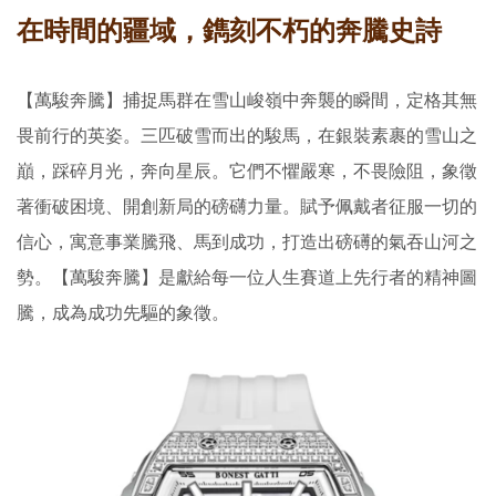
在時間的疆域，鐫刻不朽的奔騰史詩
【萬駿奔騰】
捕捉馬群在雪山峻嶺中奔襲的瞬間，定格其無
畏前行的英姿。
三匹破雪而出的駿馬，在銀裝素裹的雪山之
巔，踩碎月光，奔向星辰。
它們不懼嚴寒，不畏險阻，象徵
著衝破困境、開創新局的磅礴力量。
賦予佩戴者征服一切的
信心，寓意事業騰飛、馬到成功，
打造出磅礡的
氣吞山河之
勢。
【
萬駿奔騰】
是獻給每一位人生賽道上先行者的精神圖
騰，成為
成功先驅的象徵。