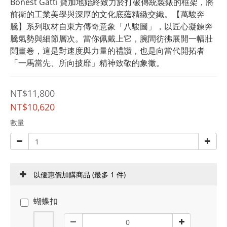
Bonest Gatti 寶加地始終致力於打破傳統製錶的框架，將
前衛的工業美學與深厚的文化底蘊精緻交織。【萬駿奔
騰】系列取材自東方傳奇意象「八駿圖」，以匠心凝鍊奔
騰氣勢與細節層次。當你佩戴上它，腕間彷彿展開一幅壯
闊畫卷，這是對速度與力量的禮讚，也是向當代開拓者
「一馬當先、所向披靡」精神致敬的象徵。
NT$11,800
NT$10,620
數量
以優惠價加購商品
(最多 1 件)
蝴蝶扣