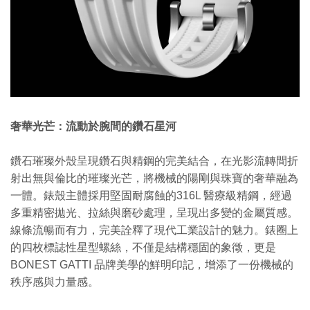
奢華光芒：流動於腕間的鑽石星河
鑽石璀璨外殼呈現鑽石與精鋼的完美結合，在光影流轉間折
射出無與倫比的璀璨光芒，將機械的陽剛與珠寶的奢華融為
一體。
錶殼主體採用堅固耐腐蝕的316L 醫療級精鋼，經過
多重精密拋光、拉絲與磨砂處理，呈現出多變的金屬質感。
線條流暢而有力，完美詮釋了現代工業設計的魅力。
錶圈上
的四枚標誌性星型螺絲，不僅是結構穩固的象徵，更是
BONEST GATTI 品牌美學的鮮明印記，增添了一份機械的
秩序感與力量感。