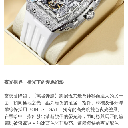
夜光視界：極光下的奔馬幻影
當夜幕降臨，【萬駿奔騰】將展現其最為神秘而迷人的另一
面，如同極地之光，點亮暗夜的征途。指針、時標及部分浮
雕線條採用 BONEST GATTI 獨有的高亮度雙色夜光塗層。
在黑暗中，指針發出清新脫俗的螢光綠，而時標與馬匹的輪
廓則被深邃迷人的冰藍色光芒點亮。這種獨特的夜光配色，