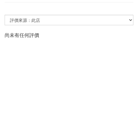
尚未有任何評價
昊鋒有限公司 | AJTIME CO., LTD.
統一編號：29020173
聯絡電話：02-2599-1186
電子信箱：rtspn2016@ajtime.com
聯絡地址：(104)台北市中山區南京東路三段201號9樓之
922
隱私條款
| 條款及細則 | 2026 © AJTIME