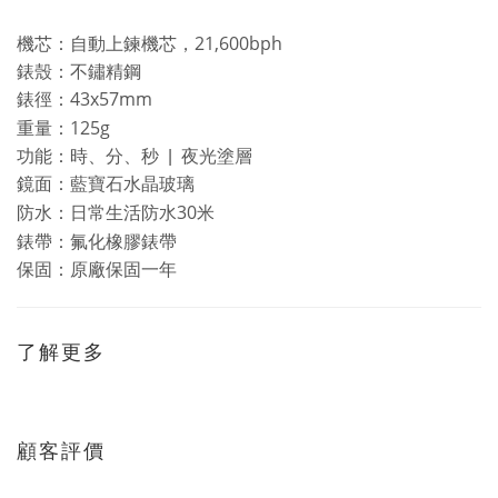
21,600bph
機芯：自動上鍊機芯，
錶殼：
不鏽精鋼
43x57mm
錶徑：
125g
重量：
功能：時、分、秒
|
夜光塗層
鏡面：藍寶石水晶玻璃
30
防水：日常生活防水
米
錶帶：氟化橡膠錶帶
保固：原廠保固一年
了解更多
顧客評價