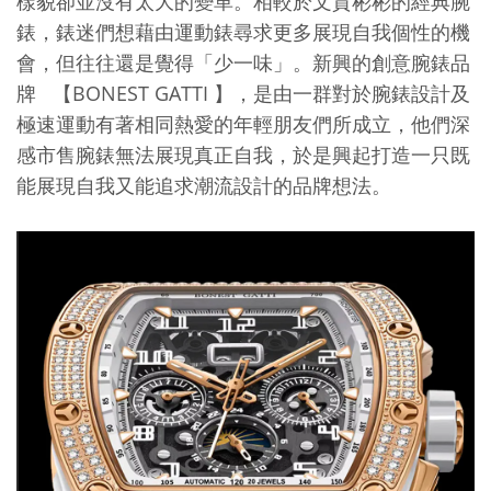
樣貌卻並沒有太大的變革。相較於文質彬彬的經典腕
錶，錶迷們想藉由運動錶尋求更多展現自我個性的機
會，但往往還是覺得「少一味」。
新興的創意腕錶品
BONEST GATTI
牌
【
】，是由一群對於腕錶設計及
極速運動有著相同熱愛的年輕朋友們所成立，他們深
感市售腕錶無法展現真正自我，於是興起打造一只既
能展現自我又能追求潮流設計的品牌想法。