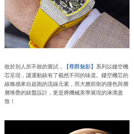
敢於別人所不敢的嘗試，
【尊爵魅影】
系列以鏤空機
芯呈現，讓運動錶有了截然不同的味道。鏤空機芯的
線條感來自超跑的流線元素，而大膽前衛的撞色與層
層堆疊的錶盤設計，更是將機械美學展現的淋漓盡
致！