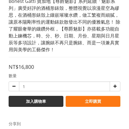
Bonest Gatti 寶加地【尊爵魅影】系列延續「魅影系
列」廣受好評的酒桶形錶殼，整體視覺以浪漫星空為繆
思，在酒桶形錶殼上鑲嵌璀璨水鑽，做工繁複而細膩，
讓原本陽剛率性的運動錶款散發出不同的優雅氣息！ 除
了耀眼奢華的鑲鑽外框，【尊爵魅影】亦搭載多功能自
動上鍊機芯，時、分、秒、日期、月份、星期與日月星
辰等多項設計，讓腕錶不再只是腕錶、而是一項兼具實
用與美學的工藝傑作！
NT$16,800
數量
加入購物車
立即購買
分享到