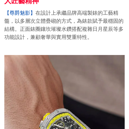
人匠藝精神
【尊爵魅影】
在設計上承繼品牌高端製錶的工藝精
髓，以多層次立體疊砌的方式，為錶款賦予最穩固的
結構。正面錶圈鑲坎璀璨水鑽搭配複雜日月星辰等多
功能設計，兼顧奢華與實用雙重特性。