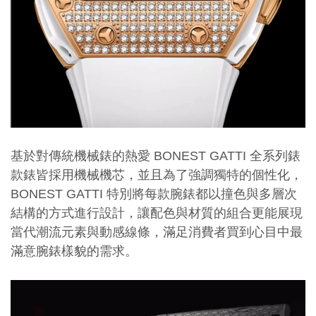
基於對傳統機械錶的熱愛
B
ONEST GATTI 全系列錶
款錶皆採用機械機芯，並且為了強調獨特的個性化，
BONEST GATTI 特別將每款腕錶都以撞色與多層次
結構的方式進行設計，讓配色與材質的組合更能展現
當代潮流元素與動感線條，滿足消費者買到心目中最
滿意腕錶樣貌的需求。