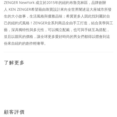
ZENGER NewYork
2015
成立於
年的紐約布魯克林區，品牌創辦
KEN ZENGER
人
希望藉由珠寶設計來向全世界闡述這大座城市所發
生的大小故事，生活風格與優雅品味；希冀更多人因此找到屬於自
ZENGER
己的紐約式風格！
全系列商品全由手工打造，結合美學與工
藝，深具獨特性與多元性，可以獨立配戴，也可與手錶互為搭配，
並且以親民的價格，讓全球更多愛好時尚的男女們都得以體會到這
份來自紐約的創作輕奢華。
了解更多
顧客評價