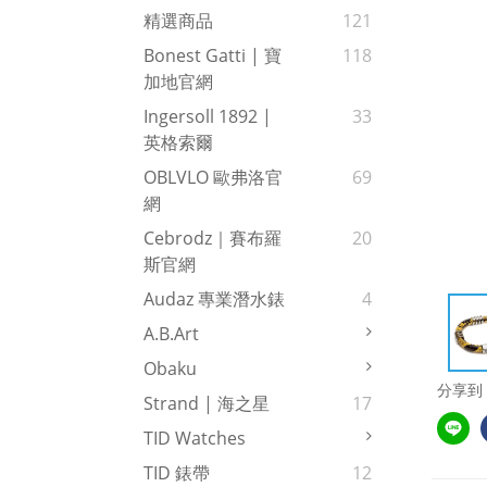
精選商品
121
Bonest Gatti | 寶
118
加地官網
Ingersoll 1892 |
33
英格索爾
OBLVLO 歐弗洛官
69
網
Cebrodz｜賽布羅
20
斯官網
Audaz 專業潛水錶
4
A.b.art
Obaku
分享到
Strand | 海之星
17
TID Watches
TID 錶帶
12