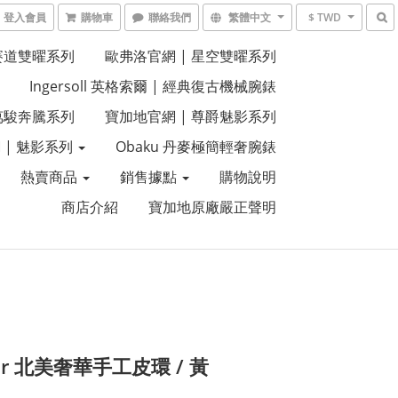
登入會員
購物車
聯絡我們
繁體中文
$ TWD
 賽道雙曜系列
歐弗洛官網 | 星空雙曜系列
Ingersoll 英格索爾 | 經典復古機械腕錶
 萬駿奔騰系列
寶加地官網 | 尊爵魅影系列
 | 魅影系列
Obaku 丹麥極簡輕奢腕錶
熱賣商品
銷售據點
購物說明
商店介紹
寶加地原廠嚴正聲明
er 北美奢華手工皮環 / 黃