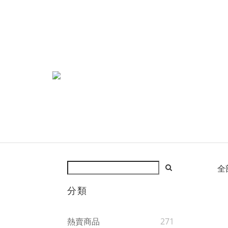
全
分類
熱賣商品
271