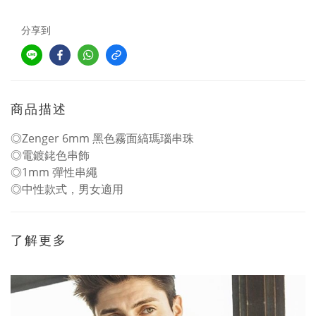
分享到
商品描述
◎Zenger 6mm 黑色霧面縞瑪瑙串珠
◎電鍍銠色串飾
◎1mm 彈性串繩
◎中性款式，男女適用
了解更多