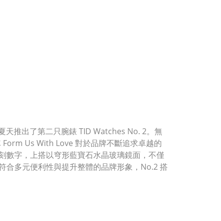
天推出了第二只腕錶 TID Watches No. 2。無
orm Us With Love 對於品牌不斷追求卓越的
刻數字，上搭以穹形藍寶石水晶玻璃鏡面，不僅
符合多元便利性與提升整體的品牌形象，No.2 搭