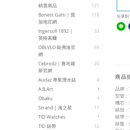
精選商品
121
Bonest Gatti | 寶
118
分享到
加地官網
Ingersoll 1892 |
33
英格索爾
OBLVLO 歐弗洛官
69
網
Cebrodz｜賽布羅
20
斯官網
商品
Audaz 專業潛水錶
4
品牌：TI
A.b.art
型號：T
Obaku
機芯：
Strand | 海之星
17
錶殼：
錶帶：
TID Watches
錶盤
TID 錶帶
12