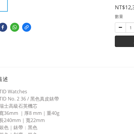
NT$12,
數量
描述
D Watches
ID No. 2 36 / 黑色真皮錶帶
瑞士高級石英機芯
寬36mm ｜厚8 mm｜重40g
長240mm｜寬22mm
：銀色｜錶帶：黑色