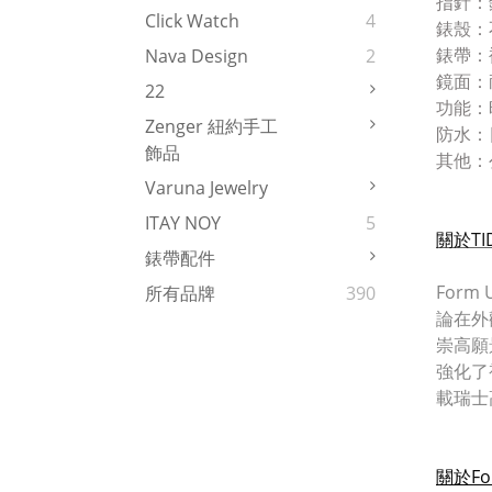
指針：
Click Watch
4
錶殼：
錶帶：
Nava Design
2
鏡面：
22
功能：
Zenger 紐約手工
防水：
飾品
其他：
Varuna Jewelry
ITAY NOY
5
關於TID
錶帶配件
Form
所有品牌
390
論在外觀
崇高願
強化了
載瑞士
關於Fo