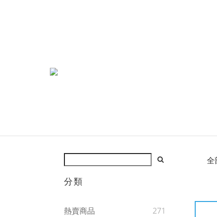
全
分類
熱賣商品
271