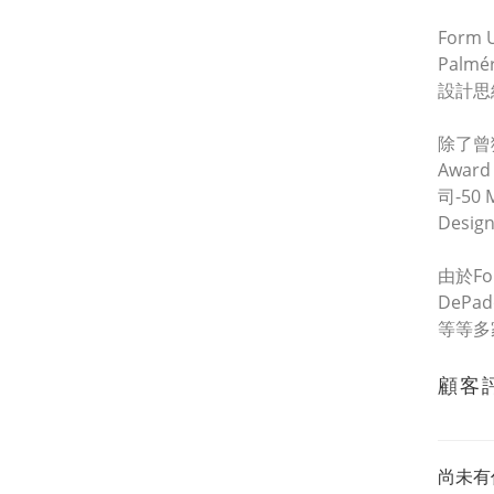
Form
Pal
設計思
除了曾獲得
Awa
司-50 
Desig
由於Fo
DePad
等等多家
顧客
尚未有