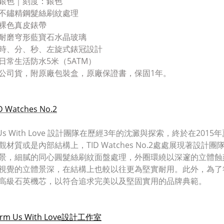
銀色｜刻度：銀色
不鏽精鋼髮絲刷紋處理
裸色真皮錶帶
耐磨穹形藍寶石水晶玻璃
時、分、秒、左旋式錶冠設計
日常生活防水5米（5ATM）
公司貨，附原廠包裝盒，原廠保證書，保固1年。
 Watches No.2
 Us With Love 設計團隊在歷經3年的沈澱與探索，終於在2015年夏
材質或是內部結構上，TID Watches No.2處處展現著設計團隊 F
景，細膩的同心圓髮絲刷紋面盤處理，外圈環繞以深邃的立體蝕
視覺的立體景深，在結構上也較以往更為堅實耐用。此外
，
為了
高級石英機芯，以符合追求完美以及堅固實用的品牌典範。
rm Us With Love設計工作室