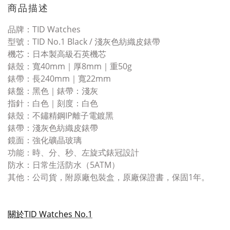
商品描述
品牌：TID Watches
型號：TID No.1 Black / 淺灰色紡織皮錶帶
機芯：日本製高級石英機芯
錶殼：寬40mm｜厚8mm｜重50g
錶帶：長240mm｜寬22mm
錶盤：黑色｜錶帶：淺
灰
指針：白色｜刻度：白色
錶殼：不鏽精鋼IP離子電鍍黑
錶帶：淺
灰色紡織皮錶帶
鏡面：強化礦晶玻璃
功能：時、分、秒、左旋式錶冠設計
防水：日常生活防水（5ATM）
其他：公司貨，附原廠包裝盒，原廠保證書，保固1年。
關於TID Watches No.1