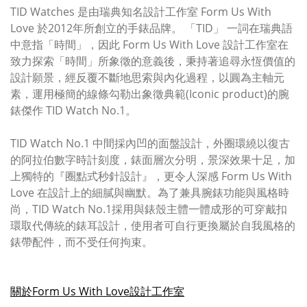
TID Watches 是由瑞典知名設計工作室 Form Us With
Love 於2012年所創立的手錶品牌。 「TID」 一詞在瑞典語
中意指「時間」，因此 Form Us With Love 設計工作室在
致力探索「時間」所象徵的意義後，秉持著追尋永恆價值的
設計願景，經反覆不斷地思索與內化過程，以圓為主軸元
素，運用極簡的線條勾勒出象徵典範(Iconic product)的腕
錶傑作 TID Watch No.1。
TID Watch No.1 中間採內凹的面盤設計，外圈環繞以復古
的阿拉伯數字時計刻度，錶面層次分明，景深效果十足，加
上獨特的『圈點式秒針設計』，更令人深感 Form Us With
Love 在設計上的細膩與幽默。為了兼具腕錶功能與風格時
尚，TID Watch No.1採用與錶殼主體一體成形的可穿戴扣
環取代傳統的錶耳設計，使用者可自行更換屬於自我風格的
錶帶配件，而不受任何拘束。
關於Form Us With Love設計工作室