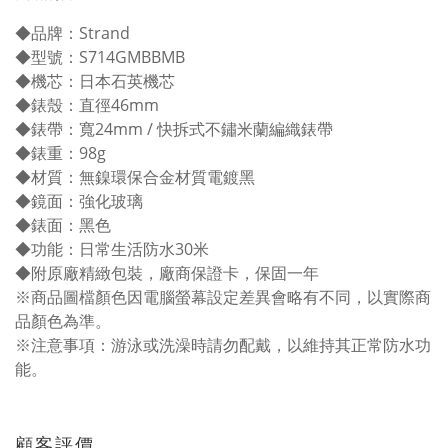
◆品牌：Strand
◆型號：S714GMBBMB
◆機芯：日本石英機芯
◆錶殼：直徑46mm
◆錶帶：寬24mm / 快拆式不鏽米蘭編織錶帶
◆錶重：98g
◆材質：無鎳環保合金材質電鍍黑
◆鏡面：強化玻璃
◆錶面：黑色
◆功能：日常生活防水30米
◆附原廠精緻包裝，廠商保證卡，保固一年
※商品圖檔顏色因電腦螢幕設定差異會略有不同，以實際商
品顏色為準。
※注意事項：游泳或洗澡時請勿配戴，以維持其正常防水功
能。
顧客評價