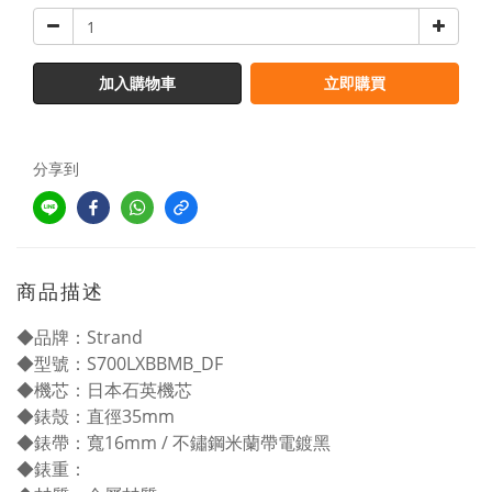
加入購物車
立即購買
分享到
商品描述
◆品牌：Strand
◆型號：S700LXBBMB_DF
◆機芯：日本石英機芯
◆錶殼：直徑35mm
◆錶帶：寬16mm / 不鏽鋼米蘭帶電鍍黑
◆錶重：