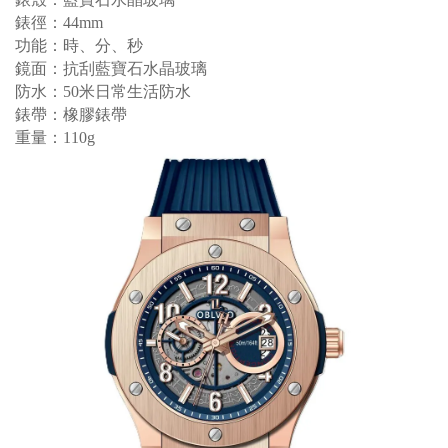
錶徑：44mm
功能：時、分
、秒
鏡面：抗刮藍寶石水晶玻璃
防水：50米日常生活防水
錶帶：橡膠
錶帶
重量：110g