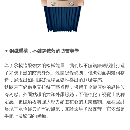
✦
鋼鐵重構，不鏽鋼錶殼的防禦美學
為了承載這股強大的機械能量，我們以不鏽鋼錶殼設計打造
了如裝甲般的防禦外殼。殼體線條硬朗，強調切面與幾何構
造，展現出如同爆破現場瓦礫堆疊出的粗獷美感。
錶圈表面經過垂直拉絲工藝處理，保留了金屬原始的韌性與
冷冽感。外圈點綴的六顆外露螺絲，不僅強化了視覺上的穩
定感，更隱喻著將強大壓力鎖進核心的工業機制。這種設計
展現了永恆經典的堅毅風範，無論環境多麼嚴苛，它依然是
手腕上最堅固的堡壘。