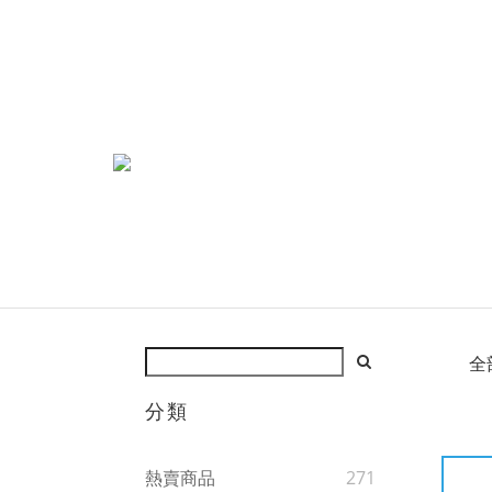
全
分類
熱賣商品
271