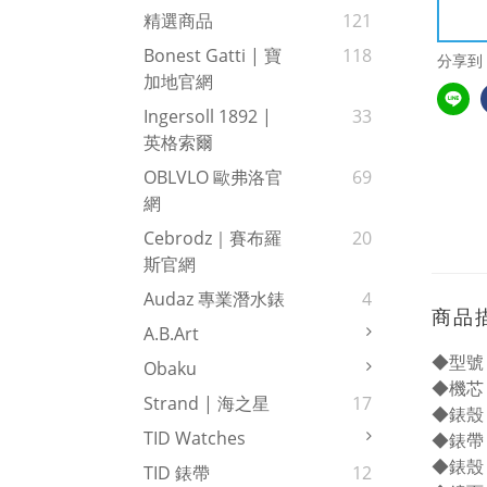
精選商品
121
Bonest Gatti | 寶
118
分享到
加地官網
Ingersoll 1892 |
33
英格索爾
OBLVLO 歐弗洛官
69
網
Cebrodz｜賽布羅
20
斯官網
Audaz 專業潛水錶
4
商品
A.b.art
◆型號：
Obaku
◆機芯
Strand | 海之星
17
◆錶殼：
TID Watches
◆錶帶
◆錶殼
TID 錶帶
12