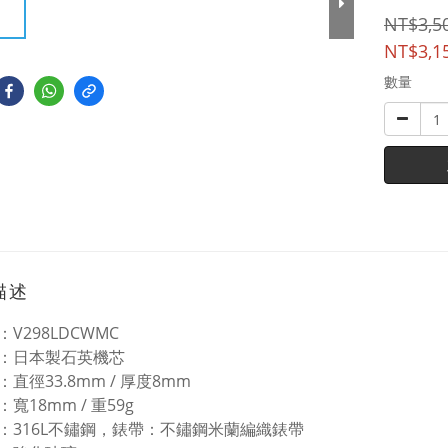
NT$3,5
NT$3,1
數量
描述
V298LDCWMC
：日本製石英機芯
直徑33.8mm / 厚度8mm
：寬18mm / 重59g
：316L不鏽鋼，錶帶：不鏽鋼米蘭編織錶帶