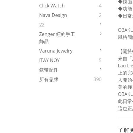
◆鏡面
Click Watch
4
◆功能： 
Nava Design
2
◆日常
22
OBAK
Zenger 紐約手工
風格簡約
飾品
Varuna Jewelry
【關於
來自「
ITAY NOY
5
Lau 
錶帶配件
上的完
所有品牌
390
人開始
美的極
OBA
此日常
這也正
了解