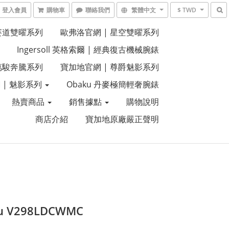
登入會員
購物車
聯絡我們
繁體中文
$ TWD
 賽道雙曜系列
歐弗洛官網 | 星空雙曜系列
Ingersoll 英格索爾 | 經典復古機械腕錶
 萬駿奔騰系列
寶加地官網 | 尊爵魅影系列
 | 魅影系列
Obaku 丹麥極簡輕奢腕錶
熱賣商品
銷售據點
購物說明
商店介紹
寶加地原廠嚴正聲明
u V298LDCWMC