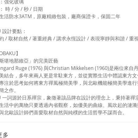
：強化玻璃
時 / 分 / 秒 / 日期
生活防水3ATM，原廠精緻包裝，廠商保證卡，保固二年
U 設計要點：
 / 取材自然 / 著重經典 / 講求永恆設計 / 表現寧靜與和諧 / 
OBAKU】
斯堪地那維亞」的完美匠藝
Liengard Ruge (1976) 與Christian Mikkelsen (
美結合，多年來兩人更是常駐東方，並從實際生活中體認東方文
專注於思考如何將東方禪風極簡美學，與北歐機能極簡美學進行
簡之作。
KU 一詞源於日系禪宗，象徵著該品牌在設計的理念上，秉持著
生活中的萬物只要透過內省觀察，如優美的曲線、風吹起的漣漪
與北歐設計師們喜愛取材自然與純樸的生活哲學不謀而合。
更多