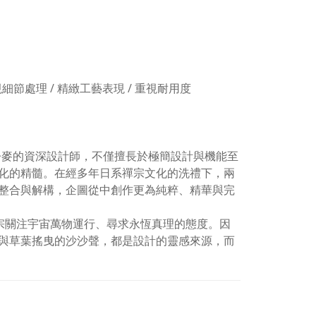
重視細節處理 / 精緻工藝表現 / 重視耐用度
1960)是兩位來自丹麥的資深設計師，不僅擅長於極簡設計與機能至
化的精髓。在經多年日系禪宗文化的洗禮下，兩
整合與解構，企圖從中創作更為純粹、精華與完
禪宗關注宇宙萬物運行、尋求永恆真理的態度。因
與草葉搖曳的沙沙聲，都是設計的靈感來源，而