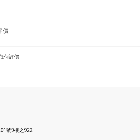
評價
任何評價
1號9樓之922