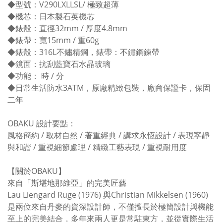
◆型號：V290LXLLSL/ 極致超薄
◆機芯：日本製石英機芯
◆錶殼：直徑32mm / 厚度4.8mm
◆錶帶：寬15mm / 重60g
◆錶殼：316L不鏽精鋼，錶帶：不鏽鋼鍊帶
◆鏡面：抗刮藍寶石水晶玻璃
◆功能： 時 / 分
◆日常生活防水3ATM，原廠精緻包裝，廠商保證卡，保固
二年
OBAKU 設計要點：
風格簡約 / 取材自然 / 著重經典 / 講求永恆設計 / 表現寧靜
與和諧 / 重視細節處理 / 精緻工藝表現 / 重視耐用度
【關於OBAKU】
來自「斯堪地那維亞」的完美匠藝
Lau Liengard Ruge (1976) 與Christian Mikkelsen (1960)
是兩位來自丹麥的資深設計師，不僅擅長於極簡設計與機能
至上的完美結合，多年來兩人更是常駐東方，並從實際生活