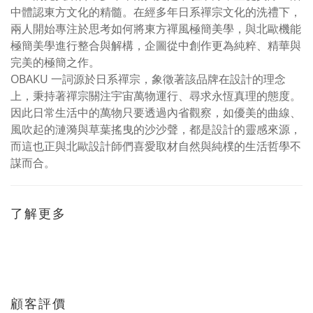
中體認東方文化的精髓。在經多年日系禪宗文化的洗禮下，
兩人開始專注於思考如何將東方禪風極簡美學，與北歐機能
極簡美學進行整合與解構，企圖從中創作更為純粹、精華與
完美的極簡之作。
OBAKU 一詞源於日系禪宗，象徵著該品牌在設計的理念
上，秉持著禪宗關注宇宙萬物運行、尋求永恆真理的態度。
因此日常生活中的萬物只要透過內省觀察，如優美的曲線、
風吹起的漣漪與草葉搖曳的沙沙聲，都是設計的靈感來源，
而這也正與北歐設計師們喜愛取材自然與純樸的生活哲學不
謀而合。
了解更多
顧客評價