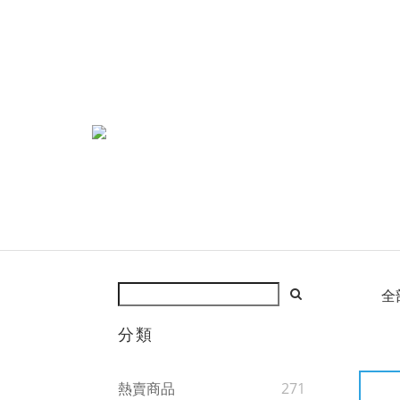
全
分類
熱賣商品
271