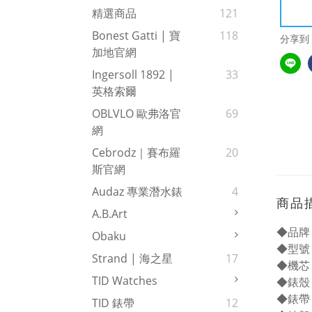
精選商品
121
Bonest Gatti | 寶
118
分享到
加地官網
Ingersoll 1892 |
33
英格索爾
OBLVLO 歐弗洛官
69
網
Cebrodz｜賽布羅
20
斯官網
Audaz 專業潛水錶
4
商品
A.b.art
◆品牌
Obaku
◆型號：
Strand | 海之星
17
◆機芯
TID Watches
◆錶殼
◆錶帶
TID 錶帶
12