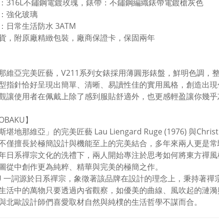
：316L不鏽鋼電鍍玫瑰，錶帶：不鏽鋼編織錶帶電鍍槍灰色
：強化玻璃
：日常生活防水 3ATM
貨，附原廠精緻包裝，廠商保證卡，保固兩年
那維亞完美匠藝，V211系列女錶採用薄圓形錶盤，鮮明色調，
型指針恰好呈現出簡單、清晰、易讀性佳的實用風格，創造出現
觀讓使用者在佩戴上除了感到服貼舒適外，也更感輕盈讓你幾乎
OBAKU】
堪地那維亞」的完美匠藝 Lau Liengard Ruge (1976) 與Chris
不僅擅長於極簡設計與機能至上的完美結合，多年來兩人更是常
年日系禪宗文化的洗禮下，兩人開始專注於思考如何將東方禪風
圖從中創作更為純粹、精華與完美的極簡之作。
KU 一詞源於日系禪宗，象徵著該品牌在設計的理念上，秉持著
生活中的萬物只要透過內省觀察，如優美的曲線、風吹起的漣漪
與北歐設計師們喜愛取材自然與純樸的生活哲學不謀而合。