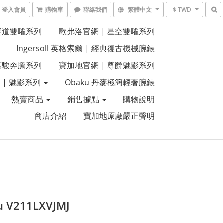
登入會員
購物車
聯絡我們
繁體中文
$ TWD
 賽道雙曜系列
歐弗洛官網 | 星空雙曜系列
Ingersoll 英格索爾 | 經典復古機械腕錶
 萬駿奔騰系列
寶加地官網 | 尊爵魅影系列
 | 魅影系列
Obaku 丹麥極簡輕奢腕錶
熱賣商品
銷售據點
購物說明
商店介紹
寶加地原廠嚴正聲明
 V211LXVJMJ