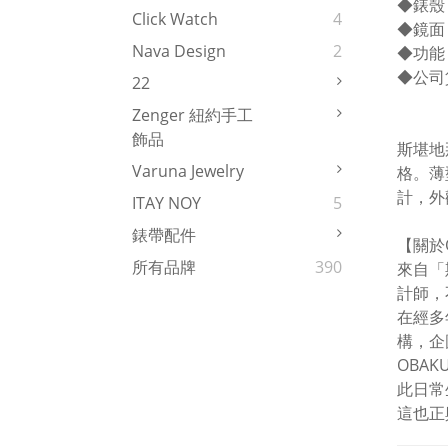
◆錶殼
Click Watch
4
◆鏡面
Nava Design
2
◆功能
◆公司
22
Zenger 紐約手工
飾品
斯堪地
Varuna Jewelry
格。薄
計，外
ITAY NOY
5
錶帶配件
【關於
所有品牌
390
來自「斯
計師，
在經多
構，企
OBA
此日常
這也正