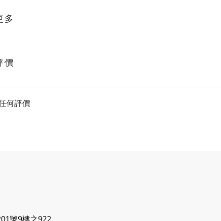
更多
評價
任何評價
1號9樓之922