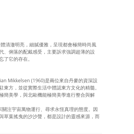
整體清澈明亮，細膩優雅，呈現都會極簡時尚風
代、俐落的配戴感受，主要訴求強調超薄的設
忘了它的存在。
tian Mikkelsen (1960)是兩位來自丹麥的資深設
駐東方，並從實際生活中體認東方文化的精髓。
極簡美學，與北歐機能極簡美學進行整合與解
禪宗關注宇宙萬物運行、尋求永恆真理的態度。因
與草葉搖曳的沙沙聲，都是設計的靈感來源，而