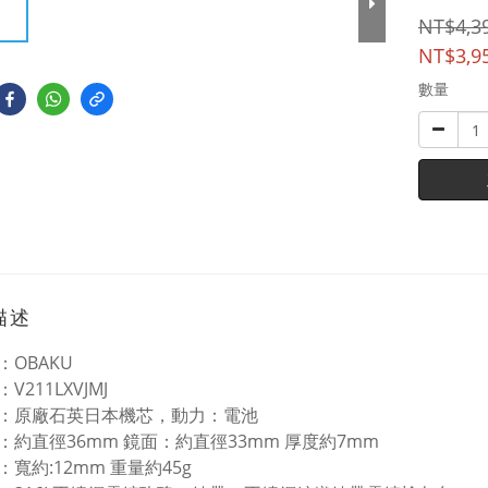
NT$4,3
NT$3,9
數量
描述
：OBAKU
V211LXVJMJ
：原廠石英日本機芯，動力：電池
：約直徑36mm 鏡面：約直徑33mm 厚度約7mm
：寬約:12mm 重量約45g