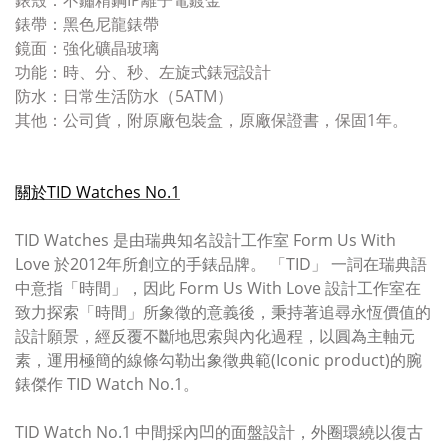
錶殼：不鏽精鋼IP離子電鍍金
錶帶：黑色尼龍錶帶
鏡面：強化礦晶玻璃
功能：時、分、秒、左旋式錶冠設計
防水：日常生活防水（5ATM）
其他：公司貨，附原廠包裝盒，原廠保證書，保固1年。
關於TID Watches No.1
TID Watches 是由瑞典知名設計工作室 Form Us With
Love 於2012年所創立的手錶品牌。 「TID」 一詞在瑞典語
中意指「時間」，因此 Form Us With Love 設計工作室在
致力探索「時間」所象徵的意義後，秉持著追尋永恆價值的
設計願景，經反覆不斷地思索與內化過程，以圓為主軸元
素，運用極簡的線條勾勒出象徵典範(Iconic product)的腕
錶傑作 TID Watch No.1。
TID Watch No.1 中間採內凹的面盤設計，外圈環繞以復古