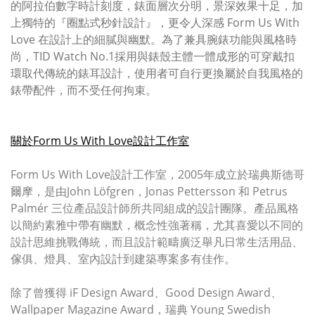
的阿拉伯數字時計刻度，錶面層次分明，景深效果十足，加
上獨特的『圈點式秒針設計』，更令人深感 Form Us With
Love 在設計上的細膩與幽默。為了兼具腕錶功能與風格時
尚，TID Watch No.1採用與錶殼主體一體成形的可穿戴扣
環取代傳統的錶耳設計，使用者可自行更換屬於自我風格的
錶帶配件，而不受任何拘束。
關於Form Us With Love設計工作室
Form Us With Love設計工作室，2005年成立於瑞典斯德哥
爾摩，是由John Löfgren，Jonas Pettersson 和 Petrus
Palmér 三位產品設計師所共同組成的設計團隊。產品風格
以簡約素雅中帶有幽默，概念性強著稱，尤其喜愛以不同的
設計思維挑戰傳統，而且設計範疇廣泛舉凡日常生活用品、
傢俱、燈具、室內設計到建築專案多有佳作。
除了曾獲得 iF Design Award、Good Design Award、
Wallpaper Magazine Award，瑞典 Young Swedish