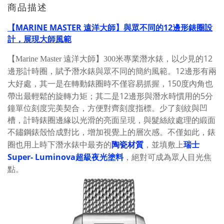
商品描述
【MARINE MASTER 遠洋大師】與眾不同的12邊形錶圈設
計，展現大師風範
12
【Marine Master 遠洋大師】300米專業潛水錶
，以少見的
12
邊形計時圈，賦予潛水錶與眾不同的簡約風範。
邊形有兩
150
大好處，其一是在轉動錶圈時不僅容易抓握，
度內角也
12
5
帶出最輕鬆的旋轉力矩；其二是
邊形與潛水時慣用的
分
鐘單位刻度完美契合，方便對齊刻度指標。少了刻紋與凹
槽，計時
錶圈邊緣以光滑的亮面呈現，與髮絲紋處理的緞面
不鏽鋼錶殼恰成對比，增加視覺上的層次感。不僅如此，錶
陶瓷材質
瑞士
圈也用上時下潛水錶中最夯的
，並填敷上
Super- Luminova超級夜光塗料
，絕對可成為眾人目光焦
點。