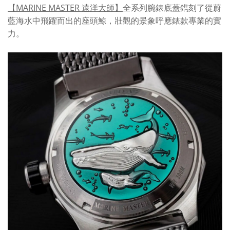
【MARINE MASTER 遠洋大師】
全系列腕錶底蓋鐫刻了從蔚
藍海水中飛躍而出的座頭鯨，壯觀的景象呼應錶款專業的實
力。