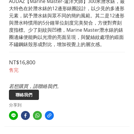
AUDAZ【Marine Master-遠洋大師】300米潛水錶，最
大特色在於潛水錶的12邊形錶圈設計，以少見的多邊形
元素，賦予潛水錶與眾不同的簡約風範。其二是12邊形
與潛水時慣用的5分鐘單位刻度完美契合，方便對齊刻
度指標。少了刻紋與凹槽，Marine Master潛水錶的錶
圈邊緣便能夠以光滑的亮面呈現，與髮絲紋處理的緞面
不鏽鋼錶殼形成對比，增加視覺上的層次感。
NT$16,800
售完
若想購買，請聯絡我們。
聯絡我們
分享到