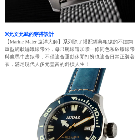
※
允文允武的穿搭設計
【Marine Mater 遠洋大師】系列除了搭配經典粗獷的
不鏽鋼
重型網狀編織錶帶外，每只腕錶還加贈一條同色系矽膠錶帶
與瘋馬牛皮錶帶，不僅適合運動休閒打扮也適合日常正裝著
衣，滿足現代人多元豐富的斜槓人生！