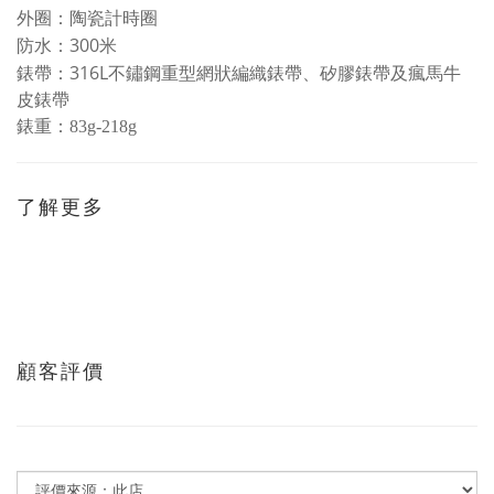
外圈：陶瓷計時圈
300
防水：
米
316L
錶帶：
不鏽鋼重型網狀編織錶帶、矽膠錶帶及瘋馬牛
皮錶帶
錶重：83g-218g
了解更多
顧客評價