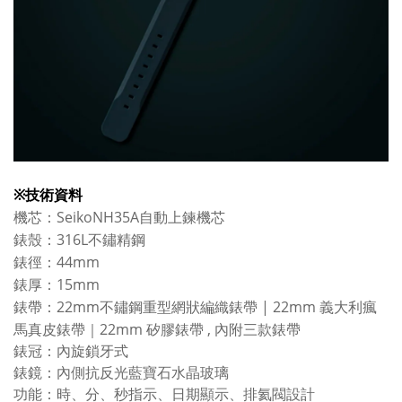
※
技術資料
SeikoNH35A
機芯：
自動上鍊機芯
316L
錶殼：
不鏽精鋼
44mm
錶徑：
錶厚：15mm
錶帶：22mm不鏽鋼重型網狀編織錶帶 | 22mm 義大利瘋
馬真皮錶帶｜22mm 矽膠錶帶 , 內附三款錶帶
錶冠：內旋鎖牙式
錶鏡：內側抗反光藍寶石水晶玻璃
功能：時、分、秒指示、日期顯示
、
排氦閥設計