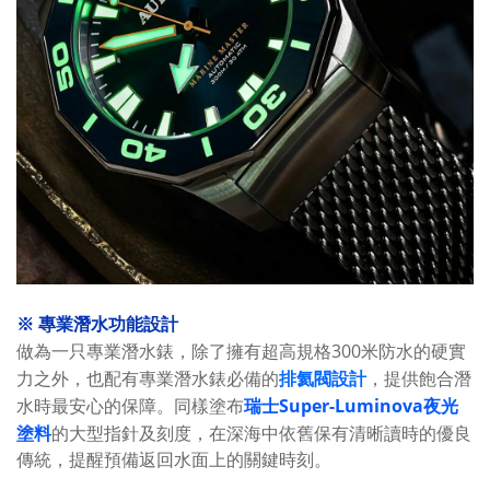
※
專業潛水功能設計
300
做為一只專業潛水錶，除了擁有超高規格
米防水的硬實
排氦閥設計
力之外，也配有專業潛水錶必備的
，提供飽合潛
瑞士
Super-Luminova
夜光
水時最安心的保障。同樣塗布
塗料
的大型指針及刻度，在深海中依舊保有清晰讀時的優良
傳統，提醒預備返回水面上的關鍵時刻。