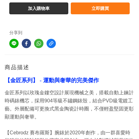
加入購物車
立即購買
分享到
商品描述
【金匠
系列
】
- 運動與奢華的完美傑作
金匠系列以玫瑰金鏤空設計展現機械之美，
搭載自動上鍊計
時碼錶機芯，採用
904
等級不鏽鋼錶殼，結合
PVD
級電鍍工
藝。外層配備可更換式黑金陶瓷計時圈，不僅輕盈堅固更彰
顯運動與奢華。
【Cebrodz 賽布羅斯】腕錶於2020年創作，由一群喜愛時