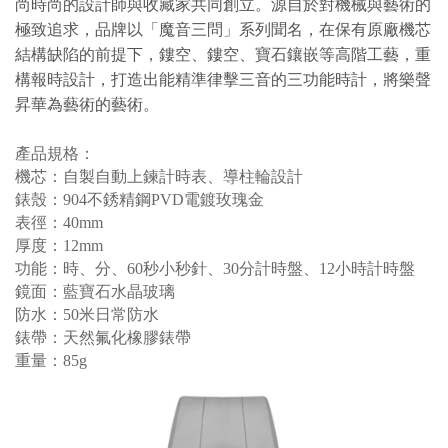
尚時尚的設計師與收藏家共同創立。源自於對機械與藝術的
極致追求，品牌以「魔音三問」系列聞名，在保有原廠機芯
結構缺陷的前提下，鏤空、鏤空、寶石鑲嵌等高階工藝，重
構報時設計，打造出能精準律擊三音的三功能時計，將樂聲
昇華為藝術的藝術。
產品規格：
機芯：自製自動上鍊計時表
、導柱輪設計
錶殼：904不銹精鋼PVD電鍍玫瑰金
表徑：40mm
厚度：12mm
功能：時、分
、60秒小秒針、30分計時盤
、
12小時計時盤
鏡面：藍寶石水晶玻璃
防水：50米日常防水
錶帶：天然
氟化
橡膠錶帶
重量：85g