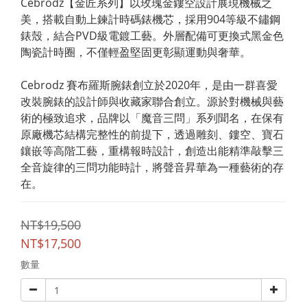
Cebrodz【金匠系列】以玫瑰金鏤空設計展現機械之
美，搭載自動上鍊計時碼錶機芯，採用904等級不鏽鋼
錶殼，結合PVD級電鍍工藝。外層配備可更換式黑金色
陶瓷計時圈，不僅輕盈堅固更彰顯運動與奢華。
Cebrodz 賽布羅斯腕錶創立於2020年，是由一群喜愛
改裝腕錶的設計師與收藏家聯合創立。源於對機械與藝
術的極致追求，品牌以「魔音三問」系列聞名，在保有
原廠機芯結構完整性的前提下，透過雕刻、鏤空、寶石
鑲嵌等高階工藝，重構報時設計，創造出能精準敲擊三
全音旋律的三問功能時計，將聲音昇華為一種藝術的存
在。
NT$19,500
NT$17,500
數量