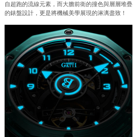
自超跑的流線元素，而大膽前衛的撞色與層層堆疊
的錶盤設計，更是將機械美學展現的淋漓盡致！