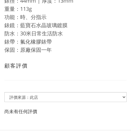
44mm |
13mm
錶徑：
厚度：
113g
重量：
功能：時、分指示
錶鏡：藍寶石水晶玻璃鍍膜
30
防水：
米日常生活防水
錶帶：氟化橡膠錶帶
保固：原廠保固
年
一
顧客評價
尚未有任何評價