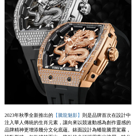
2023年秋季全新推出的
【
騰龍魅影
】
則是品牌首次在設計中
注入華人傳統的生肖元素，讓向來以競速動感為創作靈感的
品牌精神更增添幾分文化底蘊。
錶面設計為蟠龍騰雲駕霧，