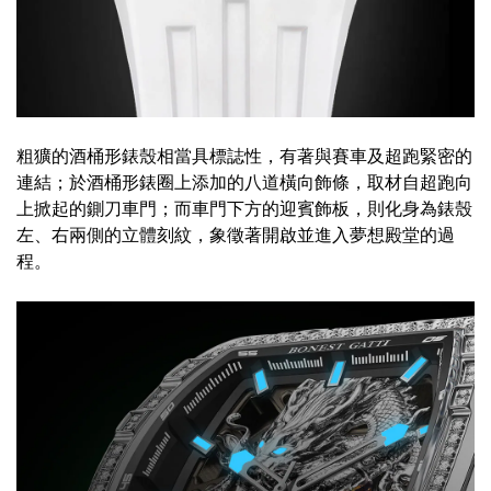
粗獷的酒桶形錶殼相當具標誌性，有著與賽車及超跑緊密的
連結；於酒桶形錶圈上添加的八道橫向飾條，取材自超跑向
上掀起的鍘刀車門；而車門下方的迎賓飾板，則化身為錶殼
左、右兩側的立體刻紋，象徵著開啟並進入夢想殿堂的過
程。