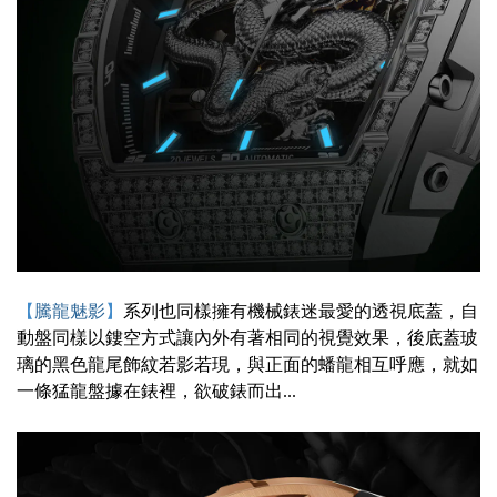
【
騰龍魅影
】
系列也同樣擁有機械錶迷最愛的透視底蓋，自
動盤同樣以鏤空方式讓內外有著相同的視覺效果，
後底蓋玻
璃的黑色龍尾飾紋若影若現，與正面的蟠龍相互呼應，就如
一條猛龍盤據在錶裡，欲破錶而出...