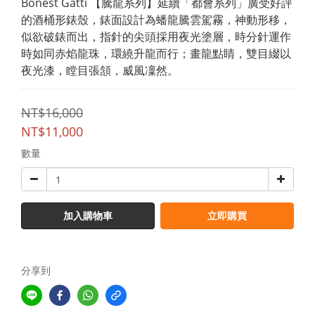
Bonest Gatti 【騰龍系列】延續「都會系列」廣受好評
的酒桶形錶殼，錶面設計為蟠龍騰雲駕霧，神動形移，
似欲破錶而出，指針的尖頭採用夜光塗層，時分針運作
時如同赤焰龍珠，環繞升龍而行；畫龍點睛，雙目綴以
夜光漆，瞠目張頷，威風凜然。
NT$16,000
NT$11,000
數量
加入購物車
立即購買
分享到