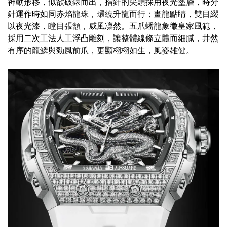
神動形移，似欲破錶而出，指針的尖頭採用夜光塗層，時分
針運作時如同赤焰龍珠，環繞升龍而行；畫龍點睛，雙目綴
以夜光漆，瞠目張頷，威風凜然。
五爪蟠龍象徵皇家風範，
採用二次工法人工浮凸雕刻，讓整體線條立體而細膩，井然
有序的龍鱗與勁風前爪，更顯栩栩如生，風姿雄健。