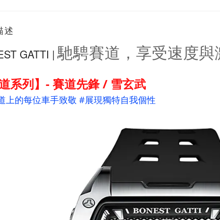
描述
馳騁賽道，享受速度
ST GATTI |
道系列】
-
賽道先鋒
/ 雪玄武
#
賽道上的每位車手致敬
展現獨特自我個性