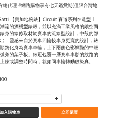
方總代理 #網路購物享有七天鑑賞期(僅限台灣地
t Gatti 【寶加地腕錶】Circuit 賽道系列在造型上
潮流的酒桶型錶殼，並以充滿工業風格的鏤空面
錶身的線條取材於賽車的流線型設計，中殼的部
出，靈感來自於賽車四輪較車身更寬的設計，錶
順勢化身為賽車車輪，上下兩側色彩鮮豔的中殼
弧旁的葉子板。錶冠包覆一層賽車車胎的紋路的
上鍊或調整時間時，就如同車輪轉動般擬真。
800
加入購物車
立即購買