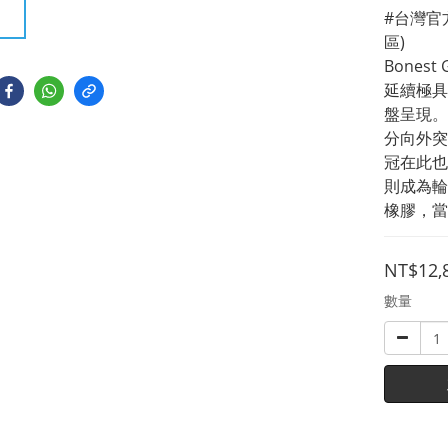
#台灣官
區)
Bones
延續極具
盤呈現。
分向外突
冠在此也
則成為輪
橡膠，當
NT$12,
數量