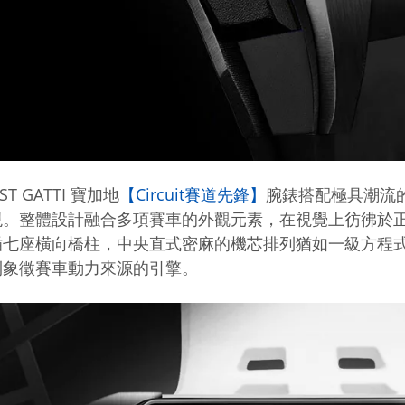
ST GATTI 寶加地
【Circuit賽道先鋒】
腕錶搭配極具潮流
現。整體設計融合多項賽車的外觀元素，在視覺上彷彿於
插七座橫向橋柱，中央直式密麻的機芯排列猶如一級方程
則象徵賽車動力來源的引擎。