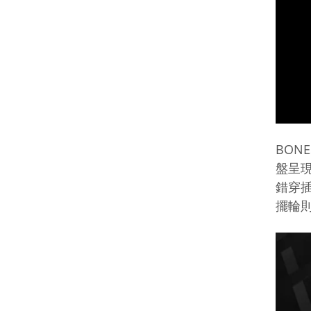
BONE
盤呈
錯穿
擺輪