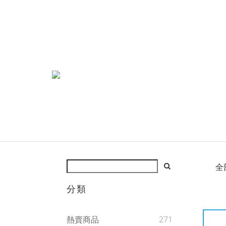
全
分類
熱賣商品
271