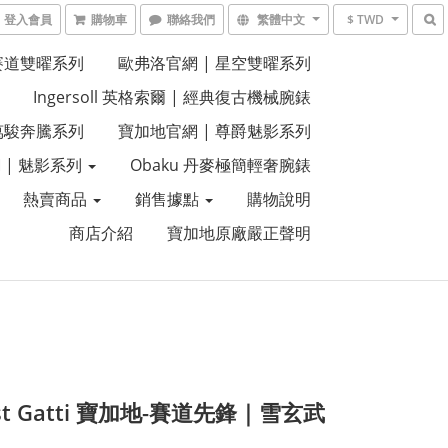
登入會員
購物車
聯絡我們
繁體中文
$ TWD
 賽道雙曜系列
歐弗洛官網 | 星空雙曜系列
Ingersoll 英格索爾 | 經典復古機械腕錶
 萬駿奔騰系列
寶加地官網 | 尊爵魅影系列
 | 魅影系列
Obaku 丹麥極簡輕奢腕錶
熱賣商品
銷售據點
購物說明
商店介紹
寶加地原廠嚴正聲明
st Gatti 寶加地-賽道先鋒｜雪玄武