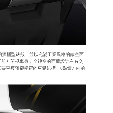
的酒桶型錶殼，並以充滿工業風格的鏤空面
正前方俯視車身，全鏤空的面盤設計左右交
式賽車複雜卻精密的車體結構，
6
點鐘方向的