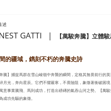
描述
NEST GATTI |
【
萬駿奔騰
】
立體駿
間的疆域，鐫刻不朽的奔騰史詩
奔騰】
捕捉馬群在雪山峻嶺中奔襲的瞬間，定格其無畏前行的英
碎月光，奔向星辰。
它們不懼嚴寒，不畏險阻，象徵著衝破困境
寓意事業騰飛、馬到成功，
打造出磅礡的
氣吞山河之勢。
【萬駿
為
成功先驅的象徵。