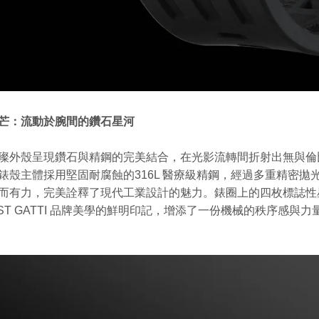
芒：流動於腕間的鑽石星河
璨外殼呈現鑽石與精鋼的完美結合，在光影流轉間折射出無與倫
錶殼主體採用堅固耐腐蝕的316L 醫療級精鋼，經過多重精密
而有力，完美詮釋了現代工業設計的魅力。
錶圈上的四枚標誌性
EST GATTI 品牌美學的鮮明印記，增添了一份機械的秩序感與力