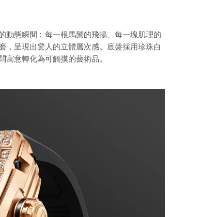
動態瞬間 :
每一根馬鬃的飛揚、每一塊
肌理的
磨，呈現出驚人的立體層次感。
底盤採用珍珠白
闊寓意轉化為可觸摸的藝術品。