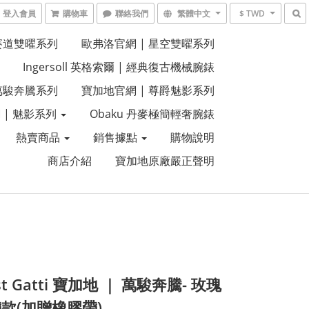
登入會員
購物車
聯絡我們
繁體中文
$ TWD
 賽道雙曜系列
歐弗洛官網 | 星空雙曜系列
Ingersoll 英格索爾 | 經典復古機械腕錶
 萬駿奔騰系列
寶加地官網 | 尊爵魅影系列
 | 魅影系列
Obaku 丹麥極簡輕奢腕錶
熱賣商品
銷售據點
購物說明
商店介紹
寶加地原廠嚴正聲明
st Gatti 寶加地 ｜ 萬駿奔騰- 玫瑰
款(加贈橡膠帶)