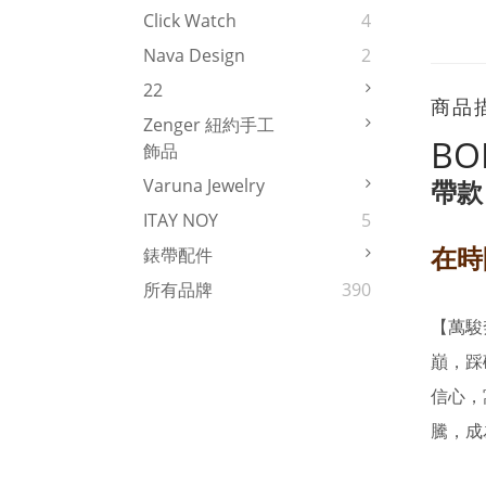
Click Watch
4
Nava Design
2
22
商品
Zenger 紐約手工
BO
飾品
Varuna Jewelry
帶款
ITAY NOY
5
錶帶配件
在時
所有品牌
390
【萬駿
巔，踩
信心，
騰，成