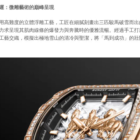
運：微雕藝術的巔峰呈現
用高難度的立體浮雕工藝，工匠在細膩刻畫出三匹駿馬破雪而出的
力求呈現其肌肉線條的爆發力與奔騰時的優雅流暢。
經過手工打
工藝交織，模擬出極地雪山的清冷與聖潔，將「馬到成功」的壯