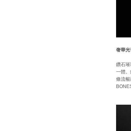
奢華光
鑽石璀
一體。
條流暢
BON