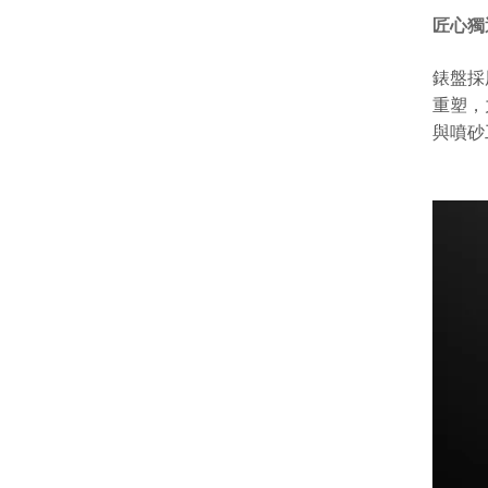
匠心獨
錶盤採
重塑
，
與噴砂