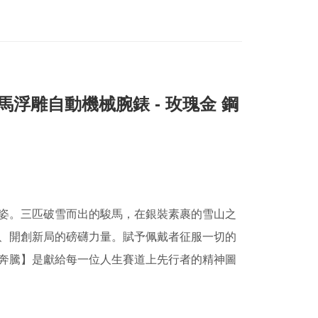
馬浮雕自動機械腕錶 -
玫瑰金 鋼
姿。
三匹破雪而出的駿馬，在銀裝素裹的雪山之
、開創新局的磅礴力量。
賦予佩戴者征服一切的
奔騰】
是獻給每一位人生賽道上先行者的精神圖