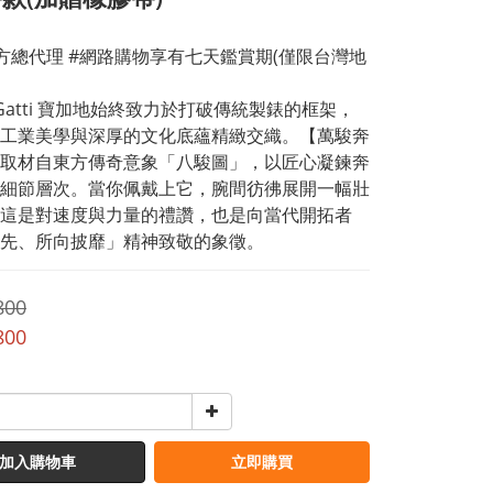
方總代理 #網路購物享有七天鑑賞期(僅限台灣地
t Gatti 寶加地始終致力於打破傳統製錶的框架，
工業美學與深厚的文化底蘊精緻交織。【萬駿奔
取材自東方傳奇意象「八駿圖」，以匠心凝鍊奔
細節層次。當你佩戴上它，腕間彷彿展開一幅壯
這是對速度與力量的禮讚，也是向當代開拓者
先、所向披靡」精神致敬的象徵。
800
800
加入購物車
立即購買