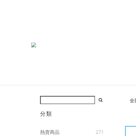
全
分類
熱賣商品
271