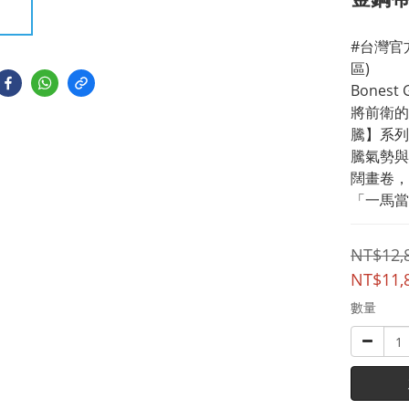
#台灣官
區)
Bones
將前衛的
騰】系列
騰氣勢與
闊畫卷，
「一馬當
NT$12,
NT$11,
數量