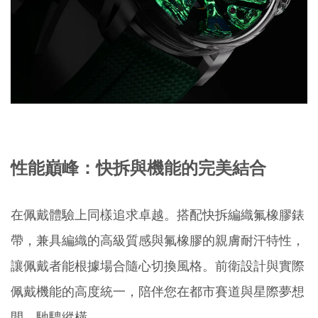
性能巔峰：快拆與機能的完美結合
在佩戴體驗上同樣追求卓越。搭配快拆編織氟橡膠錶
帶，兼具編織的高級質感與氟橡膠的親膚耐汗特性，
讓佩戴者能根據場合隨心切換風格。前衛設計與實際
佩戴機能的高度統一，陪伴您在都市賽道與星際夢想
間，馳騁縱橫。