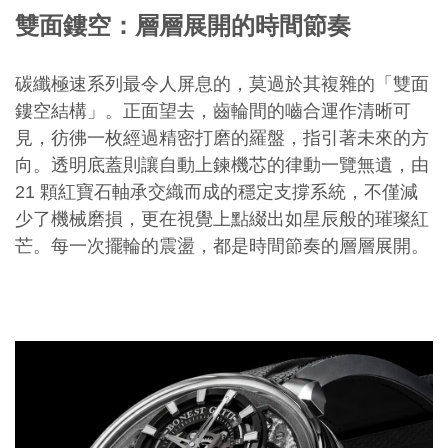
雙面鏤空：層層展開的時間節奏
碳纖極速系列最令人屏息的，莫過於其複雜的「雙面
鏤空結構」。正面望去，齒輪間的嚙合運作清晰可
見，彷彿一枚經過精密打磨的羅盤，指引著未來的方
向。透明底蓋則讓自動上鍊機芯的律動一覽無遺，由
21 顆紅寶石軸承交織而成的穩定支撐系統，不僅減
少了機械磨損，更在視覺上點綴出如星辰般的璀璨紅
芒。每一次擺輪的震盪，都是時間節奏的層層展開。