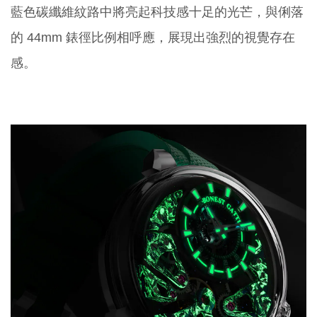
藍色碳纖維紋路中將亮起科技感十足的光芒，與俐落
的 44mm 錶徑比例相呼應，展現出強烈的視覺存在
感。