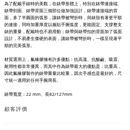
為了配戴手錶時的美觀，在錶帶形體上，特別在錶帶連接端、
錶帶剖面、錶帶背面三個部位做加強設計，錶帶連接端的背
面，多了半圓面的弧形，讓錶帶被彎折時，與錶殼有著更平順
的連接，同時加重厚度以服貼手腕弧度，更能固定、支撐整支
錶的重量，配戴時也不易滑動；錶帶與錶帶扣的背面加了弧面
設計，不易產生僵硬的表面，讓錶帶被彎折時，一樣呈現著平
順的完美弧形。
材質選用上，氟橡膠擁有許多優點：抗高溫、抗酸鹼、吸震、
耐用性都非常優異，而其中作為錶帶最大的優點是：比重高，
因此氟橡膠製作的錶帶重量比較重，因次手感也是最好的，尺
寸統一適用於任何手腕周長。
錶帶寬度：22 mm、長82/127mm
顧客評價