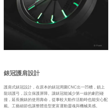
錶冠護肩設計
護肩式錶冠設計，在原本的錶冠周圍CNC出一凹槽，鎖上
龍頭護弓，設立保護屏障。讓錶冠能減少第一線的劇烈碰
撞，延長腕錶的使用壽命，從事較大動作活動時也能安心配
戴。工藝細節也讓整體造型更富運動靈魂與機械美感。