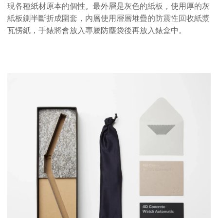
現各種紙材原本的個性。最外層是灰色的紙板，使用厚的灰
紙板鍘半斷折成圍套，內層使用層層堆疊的防震性回收紙漿
瓦愣紙，手錶將會放入專屬防塵袋後再放入錶盒中。