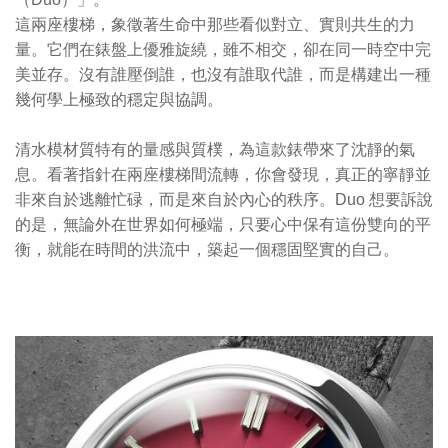
這兩座樓梯，象徵著生命中那些看似對立、實則共生的力
量。它們在錶盤上優雅旋繞，雖不相交，卻在同一時空中完
美並存。沒有誰壓倒誰，也沒有誰取代誰，而是構建出一種
幾何學上極致的穩定與協調。
清水模材質特有的量感與質樸，為這款錶帶來了沈靜的氣
息。看著指針在兩座樓梯間流轉，你會發現，真正的寧靜並
非來自於逃離忙碌，而是來自於內心的秩序。Duo 想要訴說
的是，無論外在世界如何極端，只要心中保有這份雙向的平
衡，就能在時間的洪流中，築起一個穩固堅實的自己。