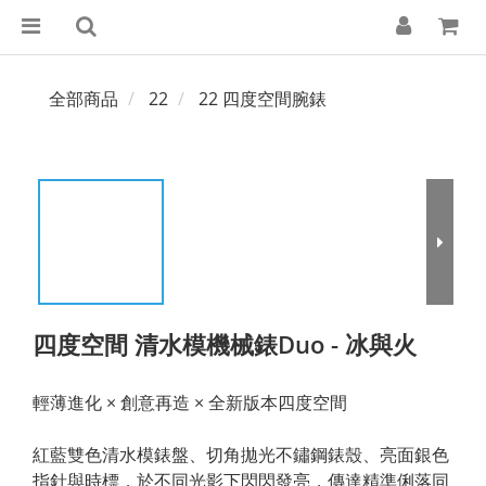
全部商品
22
22 四度空間腕錶
四度空間 清水模機械錶Duo - 冰與火
輕薄進化 × 創意再造 × 全新版本四度空間
紅藍雙色清水模錶盤、切角拋光不鏽鋼錶殼、亮面銀色
指針與時標，於不同光影下閃閃發亮，傳達精準俐落同