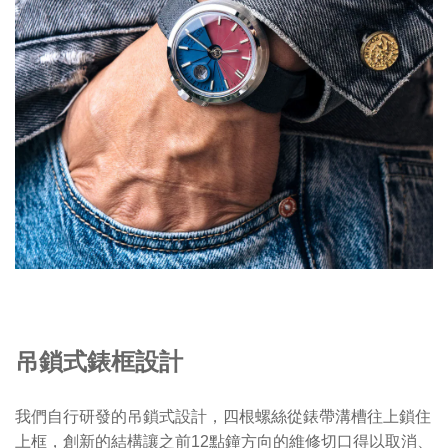
吊鎖式錶框設計
我們自行研發的吊鎖式設計，四根螺絲從錶帶溝槽往上鎖住
上框，創新的結構讓之前12點鐘方向的維修切口得以取消、