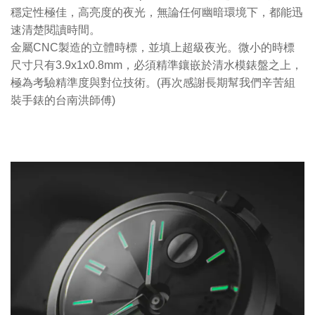
穩定性極佳，高亮度的夜光，無論任何幽暗環境下，都能迅
速清楚閱讀時間。
金屬CNC製造的立體時標，並填上超級夜光。微小的時標
尺寸只有3.9x1x0.8mm，必須精準鑲嵌於清水模錶盤之上，
極為考驗精準度與對位技術。(再次感謝長期幫我們辛苦組
裝手錶的台南洪師傅)